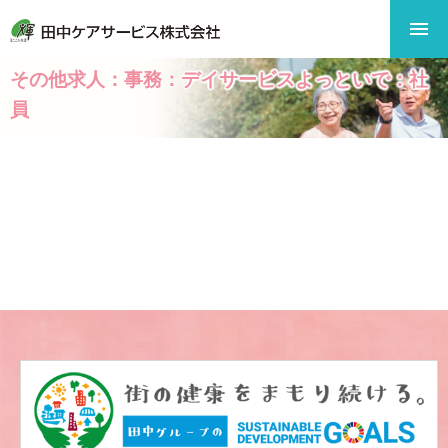
その他求人：事務：デイサービスよっといで：社
員