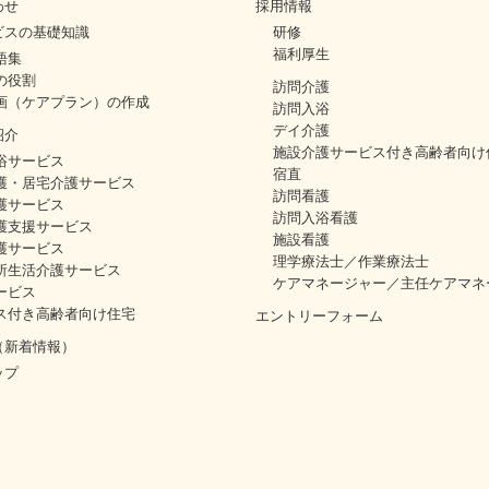
わせ
採用情報
ビスの基礎知識
研修
福利厚生
語集
の役割
訪問介護
画（ケアプラン）の作成
訪問入浴
デイ介護
紹介
施設介護サービス付き高齢者向け
浴サービス
宿直
護・居宅介護サービス
訪問看護
護サービス
訪問入浴看護
護支援サービス
施設看護
護サービス
理学療法士／作業療法士
所生活介護サービス
ケアマネージャー／主任ケアマネ
ービス
ス付き高齢者向け住宅
エントリーフォーム
（新着情報）
ップ