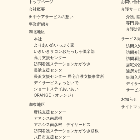
トップページ
お問い合
会社概要
介護サー
田中ケアサービスの想い
介護用
専門員
事業所紹介
介護計
湖北地区
サービス
本社
よりあい処いっぷく家
訪問入
いきいきサロンおたっしゃ倶楽部
訪問介
高月支援センター
訪問看
訪問看護ステーションかがやき
居宅介
長浜支援センター
通所介
長浜支援センター 居宅介護支援事業所
短期入
デイサービスよっといで
デイサ
ショートステイあいあい
サービ
ORANGE（オレンジ）
お知らせ
湖東地区
サイトマ
彦根支援センター
アネシス南彦根
アネシス南彦根 デイサービス
訪問看護ステーションかがやき彦根
八日市支援センター