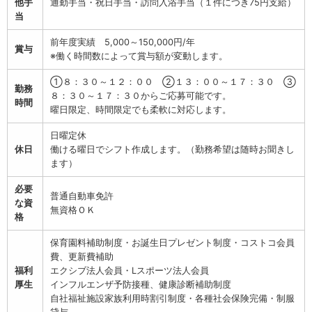
他手
通勤手当・祝日手当・訪問入浴手当（１件につき75円支給）
当
前年度実績 5,000～150,000円/年
賞与
※働く時間数によって賞与額が変動します。
①８：３０～１２：００ ②１３：００～１７：３０ ③
勤務
８：３０～１７：３０からご応募可能です。
時間
曜日限定、時間限定でも柔軟に対応します。
日曜定休
休日
働ける曜日でシフト作成します。（勤務希望は随時お聞きし
ます）
必要
普通自動車免許
な資
無資格ＯＫ
格
保育園料補助制度・お誕生日プレゼント制度・コストコ会員
費、更新費補助
福利
エクシブ法人会員・Lスポーツ法人会員
厚生
インフルエンザ予防接種、健康診断補助制度
自社福祉施設家族利用時割引制度・各種社会保険完備・制服