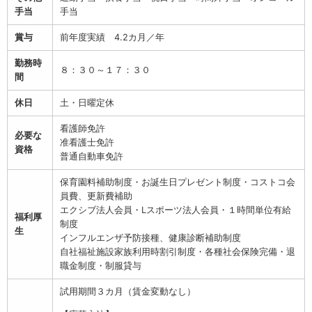
手当
手当
賞与
前年度実績 4.2カ月／年
勤務時
８：３０～１７：３０
間
休日
土・日曜定休
看護師免許
必要な
准看護士免許
資格
普通自動車免許
保育園料補助制度・お誕生日プレゼント制度・コストコ会
員費、更新費補助
エクシブ法人会員・Lスポーツ法人会員・１時間単位有給
福利厚
制度
生
インフルエンザ予防接種、健康診断補助制度
自社福祉施設家族利用時割引制度・各種社会保険完備・退
職金制度・制服貸与
試用期間３カ月（賃金変動なし）