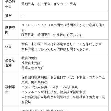
その他
通勤手当・祝日手当・オンコール手当
手当
賞与
―
９：００～１７：００の間の３時間以上からご応募可能で
勤務時
す。
間
曜日限定、時間限定でも柔軟に対応します。
勤務出来る曜日以外は基本定休としシフトを作成します
休日
勤務予定日であっても希望休はお聞きできます。
看護師免許
必要な
准看護士免許
資格
普通自動車免許
保育園料補助制度・お誕生日プレゼント制度・コストコ会
員費、更新費補助
福利厚
エクシブ法人会員・Lスポーツ法人会員
生
インフルエンザ予防接種、健康診断補助制度
自社福祉施設家族利用時割引制度・各種社会保険完備・制
服貸与